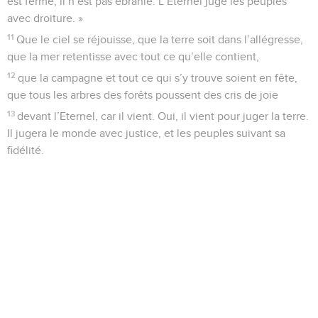
est ferme, il n’est pas ébranlé. L’Eternel juge les peuples
avec droiture. »
11
Que le ciel se réjouisse, que la terre soit dans l’allégresse,
que la mer retentisse avec tout ce qu’elle contient,
12
que la campagne et tout ce qui s’y trouve soient en fête,
que tous les arbres des forêts poussent des cris de joie
13
devant l’Eternel, car il vient. Oui, il vient pour juger la terre.
Il jugera le monde avec justice, et les peuples suivant sa
fidélité.