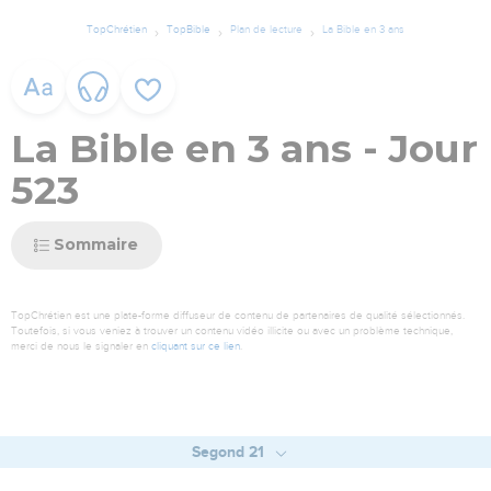
TopChrétien
TopBible
Plan de lecture
La Bible en 3 ans
La Bible en 3 ans - Jour
523
Sommaire
TopChrétien est une plate-forme diffuseur de contenu de partenaires de qualité sélectionnés.
Toutefois, si vous veniez à trouver un contenu vidéo illicite ou avec un problème technique,
merci de nous le signaler en
cliquant sur ce lien
.
Segond 21