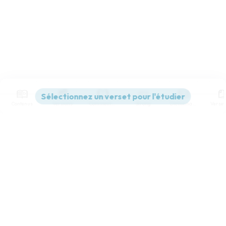
Contenus
Versions
Commentaires
Strong
Dictionnaire
Paramètres de lecture
Afficher les numéros de versets
Mode dyslexique
Désactivé
Simple
Coul
eur