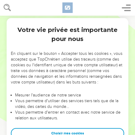
Votre vie privée est importante
pour nous
NE MANQUEZ PAS L’ÉVÉNEMENT
En cliquant sur le bouton « Accepter tous les cookies », vous
DE L’ANNÉE !
acceptez que TopChrétien utilise des traceurs (comme des
cookies ou l'identifiant unique de votre compte utilisateur) et
ET SI LEURS ERREURS POUVAIENT VOUS ÉVITER LES
traite vos données à caractère personnel (comme vos
VOTRES ?
données de navigation et les informations renseignées dans
votre compte utilisateur) dans les buts suivants :
On admire souvent les leaders pour leurs réussites, leur impact,
leur foi ou leur vision. Mais on voit moins les doutes, les erreurs
Mesurer l'audience de notre service
Vous permettre d'utiliser des services tiers tels que de la
et les saisons difficiles qu'ils ont traversés, alors même que ce
vidéo, des cartes du monde…
sont elles qui les ont façonnés.
Vous permettre d'entrer en contact avec notre service de
relation aux utilisateurs.
Dans cette conférence, leaders, entrepreneurs, et responsables
reviennent sur les erreurs marquantes de leur parcours et les
clés pour avancer avec plus de sagesse afin que leurs erreurs
Choisir mes cookies