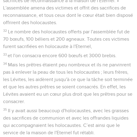
sacrifices de reconnaissance à la maison de l'Eternel. »
L'assemblée amena des victimes et offrit des sacrifices de
reconnaissance, et tous ceux dont le cœur était bien disposé
offrirent des holocaustes.
32
Le nombre des holocaustes offerts par l'assemblée fut de
70 bœufs, 100 béliers et 200 agneaux. Toutes ces victimes
furent sacrifiées en holocauste à l'Eternel,
33
et l'on consacra encore 600 bœufs et 3000 brebis.
34
Mais les prêtres étaient peu nombreux et ils ne parvinrent
pas à enlever la peau de tous les holocaustes ; leurs frères,
les Lévites, les aidèrent jusqu'à ce que la tâche soit terminée
et que les autres prêtres se soient consacrés. En effet, les
Lévites avaient eu un cœur plus droit que les prêtres pour se
consacrer.
35
Il y avait aussi beaucoup d'holocaustes, avec les graisses
des sacrifices de communion et avec les offrandes liquides
qui accompagnaient les holocaustes. C’est ainsi que le
service de la maison de l'Eternel fut rétabli.