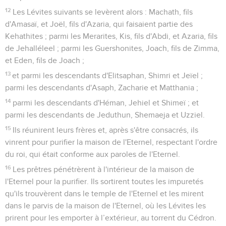
12
Les Lévites suivants se levèrent alors : Machath, fils
d'Amasaï, et Joël, fils d'Azaria, qui faisaient partie des
Kehathites ; parmi les Merarites, Kis, fils d'Abdi, et Azaria, fils
de Jehalléleel ; parmi les Guershonites, Joach, fils de Zimma,
et Eden, fils de Joach ;
13
et parmi les descendants d'Elitsaphan, Shimri et Jeïel ;
parmi les descendants d'Asaph, Zacharie et Matthania ;
14
parmi les descendants d'Héman, Jehiel et Shimeï ; et
parmi les descendants de Jeduthun, Shemaeja et Uzziel.
15
Ils réunirent leurs frères et, après s'être consacrés, ils
vinrent pour purifier la maison de l'Eternel, respectant l'ordre
du roi, qui était conforme aux paroles de l'Eternel.
16
Les prêtres pénétrèrent à l'intérieur de la maison de
l'Eternel pour la purifier. Ils sortirent toutes les impuretés
qu'ils trouvèrent dans le temple de l'Eternel et les mirent
dans le parvis de la maison de l'Eternel, où les Lévites les
prirent pour les emporter à l’extérieur, au torrent du Cédron.