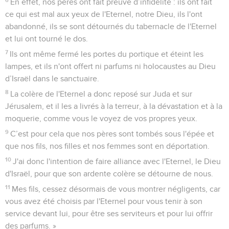
En effet, nos pères ont fait preuve d’infidélité : ils ont fait
ce qui est mal aux yeux de l'Eternel, notre Dieu, ils l'ont
abandonné, ils se sont détournés du tabernacle de l'Eternel
et lui ont tourné le dos.
7
Ils ont même fermé les portes du portique et éteint les
lampes, et ils n'ont offert ni parfums ni holocaustes au Dieu
d’Israël dans le sanctuaire.
8
La colère de l'Eternel a donc reposé sur Juda et sur
Jérusalem, et il les a livrés à la terreur, à la dévastation et à la
moquerie, comme vous le voyez de vos propres yeux.
9
C’est pour cela que nos pères sont tombés sous l'épée et
que nos fils, nos filles et nos femmes sont en déportation.
10
J'ai donc l'intention de faire alliance avec l'Eternel, le Dieu
d'Israël, pour que son ardente colère se détourne de nous.
11
Mes fils, cessez désormais de vous montrer négligents, car
vous avez été choisis par l'Eternel pour vous tenir à son
service devant lui, pour être ses serviteurs et pour lui offrir
des parfums. »