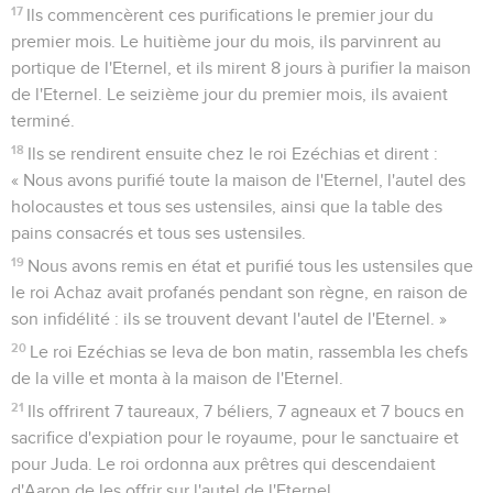
17
Ils commencèrent ces purifications le premier jour du
premier mois. Le huitième jour du mois, ils parvinrent au
portique de l'Eternel, et ils mirent 8 jours à purifier la maison
de l'Eternel. Le seizième jour du premier mois, ils avaient
terminé.
18
Ils se rendirent ensuite chez le roi Ezéchias et dirent :
« Nous avons purifié toute la maison de l'Eternel, l'autel des
holocaustes et tous ses ustensiles, ainsi que la table des
pains consacrés et tous ses ustensiles.
19
Nous avons remis en état et purifié tous les ustensiles que
le roi Achaz avait profanés pendant son règne, en raison de
son infidélité : ils se trouvent devant l'autel de l'Eternel. »
20
Le roi Ezéchias se leva de bon matin, rassembla les chefs
de la ville et monta à la maison de l'Eternel.
21
Ils offrirent 7 taureaux, 7 béliers, 7 agneaux et 7 boucs en
sacrifice d'expiation pour le royaume, pour le sanctuaire et
pour Juda. Le roi ordonna aux prêtres qui descendaient
d'Aaron de les offrir sur l'autel de l'Eternel.