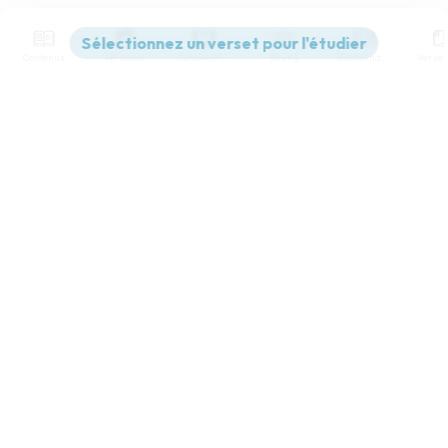
Contenus
Versions
Commentaires
Strong
Dictionnaire
Paramètres de lecture
Afficher les numéros de versets
Mode dyslexique
Désactivé
Simple
Coul
eur
Police d'écriture
Serif
Sans-serif
Taille de texte