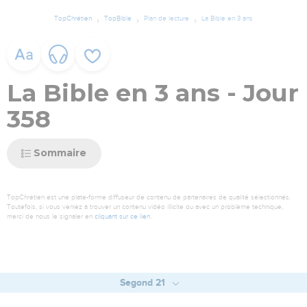
TopChrétien
TopBible
Plan de lecture
La Bible en 3 ans
La Bible en 3 ans - Jour
358
Sommaire
TopChrétien est une plate-forme diffuseur de contenu de partenaires de qualité sélectionnés.
Toutefois, si vous veniez à trouver un contenu vidéo illicite ou avec un problème technique,
merci de nous le signaler en
cliquant sur ce lien
.
Segond 21