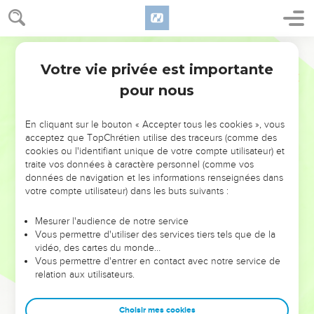
Votre vie privée est importante
pour nous
NE MANQUEZ PAS L’ÉVÉNEMENT
En cliquant sur le bouton « Accepter tous les cookies », vous
DE L’ANNÉE !
acceptez que TopChrétien utilise des traceurs (comme des
cookies ou l'identifiant unique de votre compte utilisateur) et
ET SI LEURS ERREURS POUVAIENT VOUS ÉVITER LES
traite vos données à caractère personnel (comme vos
VOTRES ?
données de navigation et les informations renseignées dans
votre compte utilisateur) dans les buts suivants :
On admire souvent les leaders pour leurs réussites, leur impact,
leur foi ou leur vision. Mais on voit moins les doutes, les erreurs
Mesurer l'audience de notre service
Vous permettre d'utiliser des services tiers tels que de la
et les saisons difficiles qu'ils ont traversés, alors même que ce
vidéo, des cartes du monde…
sont elles qui les ont façonnés.
Vous permettre d'entrer en contact avec notre service de
relation aux utilisateurs.
Dans cette conférence, leaders, entrepreneurs, et responsables
reviennent sur les erreurs marquantes de leur parcours et les
clés pour avancer avec plus de sagesse afin que leurs erreurs
Choisir mes cookies