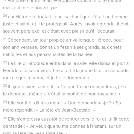
Furieuse contre Jean, Hérodiade voulait le faire mourir,
mais elle ne le pouvait pas,
20
car Hérode redoutait Jean, sachant que c'était un homme
juste et saint, et il le protégeait. Après l'avoir entendu, il était
souvent perplexe, et c'était avec plaisir qu'il l'écoutait.
21
Cependant, un jour propice arriva lorsque Hérode, pour
son anniversaire, donna un festin à ses grands, aux chefs
militaires et aux personnalités de la Galilée.
22
La fille d'Hérodiade entra dans la salle, elle dansa et plut à
Hérode et à ses invités. Le roi dit à la jeune fille : « Demande-
moi ce que tu veux, et je te le donnerai. »
23
Il ajouta avec serment : « Ce que tu me demanderas, je te
le donnerai, même si c'était la moitié de mon royaume. »
24
Elle sortit et dit à sa mère : « Que demanderai-je ? » Sa
mère répondit : « La tête de Jean-Baptiste. »
25
Elle s'empressa aussitôt de rentrer vers le roi et lui fit cette
demande : « Je veux que tu me donnes à l'instant, sur un
plat, la tête de Jean-Baptiste. »