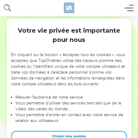
Votre vie privée est importante
pour nous
NE MANQUEZ PAS L’ÉVÉNEMENT
En cliquant sur le bouton « Accepter tous les cookies », vous
DE L’ANNÉE !
acceptez que TopChrétien utilise des traceurs (comme des
cookies ou l'identifiant unique de votre compte utilisateur) et
ET SI LEURS ERREURS POUVAIENT VOUS ÉVITER LES
traite vos données à caractère personnel (comme vos
VOTRES ?
données de navigation et les informations renseignées dans
votre compte utilisateur) dans les buts suivants :
On admire souvent les leaders pour leurs réussites, leur impact,
leur foi ou leur vision. Mais on voit moins les doutes, les erreurs
Mesurer l'audience de notre service
Vous permettre d'utiliser des services tiers tels que de la
et les saisons difficiles qu'ils ont traversés, alors même que ce
vidéo, des cartes du monde…
sont elles qui les ont façonnés.
Vous permettre d'entrer en contact avec notre service de
relation aux utilisateurs.
Dans cette conférence, leaders, entrepreneurs, et responsables
reviennent sur les erreurs marquantes de leur parcours et les
clés pour avancer avec plus de sagesse afin que leurs erreurs
Choisir mes cookies