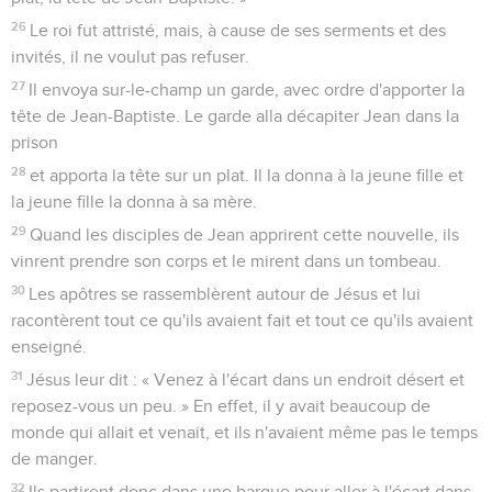
26
Le roi fut attristé, mais, à cause de ses serments et des
invités, il ne voulut pas refuser.
27
Il envoya sur-le-champ un garde, avec ordre d'apporter la
tête de Jean-Baptiste. Le garde alla décapiter Jean dans la
prison
28
et apporta la tête sur un plat. Il la donna à la jeune fille et
la jeune fille la donna à sa mère.
29
Quand les disciples de Jean apprirent cette nouvelle, ils
vinrent prendre son corps et le mirent dans un tombeau.
30
Les apôtres se rassemblèrent autour de Jésus et lui
racontèrent tout ce qu'ils avaient fait et tout ce qu'ils avaient
enseigné.
31
Jésus leur dit : « Venez à l'écart dans un endroit désert et
reposez-vous un peu. » En effet, il y avait beaucoup de
monde qui allait et venait, et ils n'avaient même pas le temps
de manger.
32
Ils partirent donc dans une barque pour aller à l'écart dans