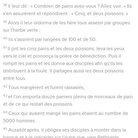
38
Il leur dit : « Combien de pains avez-vous ? Allez voir. » Ils
s'en assurèrent et répondirent : « Cinq, et deux poissons. »
39
Alors il leur ordonna de les faire tous asseoir par groupes
sur l'herbe verte ;
40
ils s'assirent par rangées de 100 et de 50.
41
Il prit les cinq pains et les deux poissons, leva les yeux
vers le ciel et prononça la prière de bénédiction. Puis il
rompit les pains et les donna aux disciples afin qu'ils les
distribuent à la foule. Il partagea aussi les deux poissons
entre tous.
42
Tous mangèrent et furent rassasiés,
43
et l'on emporta douze paniers pleins de morceaux de pain
et de ce qui restait des poissons.
44
Ceux qui avaient mangé les pains étaient au nombre de
5000 hommes.
45
Aussitôt après, il obligea ses disciples à monter dans la
barque et à le précéder sur l'autre rive, vers Bethsaïda,