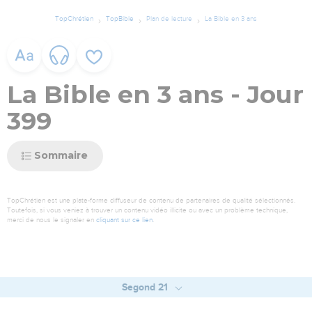
TopChrétien
TopBible
Plan de lecture
La Bible en 3 ans
La Bible en 3 ans - Jour
399
Sommaire
TopChrétien est une plate-forme diffuseur de contenu de partenaires de qualité sélectionnés.
Toutefois, si vous veniez à trouver un contenu vidéo illicite ou avec un problème technique,
merci de nous le signaler en
cliquant sur ce lien
.
Segond 21