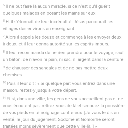
5
Il ne put faire là aucun miracle, si ce n'est qu'il guérit
quelques malades en posant les mains sur eux.
6
Et il s'étonnait de leur incrédulité. Jésus parcourait les
villages des environs en enseignant.
7
Alors il appela les douze et commença à les envoyer deux
à deux, et il leur donna autorité sur les esprits impurs.
8
Il leur recommanda de ne rien prendre pour le voyage, sauf
un bâton, de n'avoir ni pain, ni sac, ni argent dans la ceinture,
9
de chausser des sandales et de ne pas mettre deux
chemises.
10
Puis il leur dit : « Si quelque part vous entrez dans une
maison, restez-y jusqu'à votre départ.
11
Et si, dans une ville, les gens ne vous accueillent pas et ne
vous écoutent pas, retirez-vous de là et secouez la poussière
de vos pieds en témoignage contre eux. [Je vous le dis en
vérité, le jour du jugement, Sodome et Gomorrhe seront
traitées moins sévèrement que cette ville-là. ] »