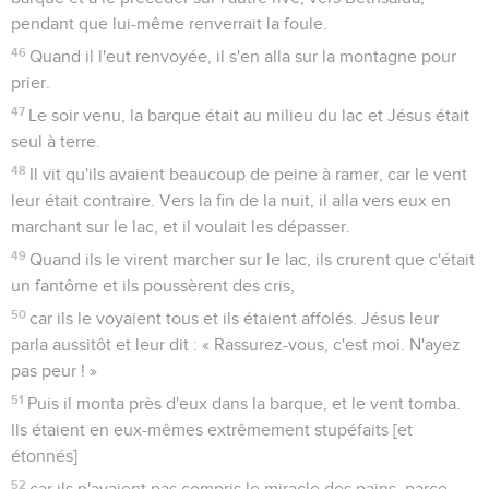
pendant que lui-même renverrait la foule.
46
Quand il l'eut renvoyée, il s'en alla sur la montagne pour
prier.
47
Le soir venu, la barque était au milieu du lac et Jésus était
seul à terre.
48
Il vit qu'ils avaient beaucoup de peine à ramer, car le vent
leur était contraire. Vers la fin de la nuit, il alla vers eux en
marchant sur le lac, et il voulait les dépasser.
49
Quand ils le virent marcher sur le lac, ils crurent que c'était
un fantôme et ils poussèrent des cris,
50
car ils le voyaient tous et ils étaient affolés. Jésus leur
parla aussitôt et leur dit : « Rassurez-vous, c'est moi. N'ayez
pas peur ! »
51
Puis il monta près d'eux dans la barque, et le vent tomba.
Ils étaient en eux-mêmes extrêmement stupéfaits [et
étonnés]
52
car ils n'avaient pas compris le miracle des pains, parce