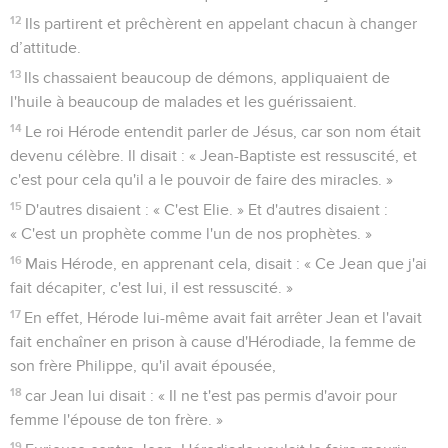
12
Ils partirent et prêchèrent en appelant chacun à changer
d’attitude.
13
Ils chassaient beaucoup de démons, appliquaient de
l'huile à beaucoup de malades et les guérissaient.
14
Le roi Hérode entendit parler de Jésus, car son nom était
devenu célèbre. Il disait : « Jean-Baptiste est ressuscité, et
c'est pour cela qu'il a le pouvoir de faire des miracles. »
15
D'autres disaient : « C'est Elie. » Et d'autres disaient :
« C'est un prophète comme l'un de nos prophètes. »
16
Mais Hérode, en apprenant cela, disait : « Ce Jean que j'ai
fait décapiter, c'est lui, il est ressuscité. »
17
En effet, Hérode lui-même avait fait arrêter Jean et l'avait
fait enchaîner en prison à cause d'Hérodiade, la femme de
son frère Philippe, qu'il avait épousée,
18
car Jean lui disait : « Il ne t'est pas permis d'avoir pour
femme l'épouse de ton frère. »
19