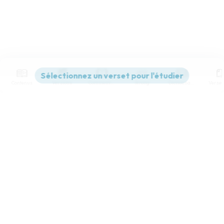
Contenus
Versions
Commentaires
Strong
Dictionnaire
Paramètres de lecture
Afficher les numéros de versets
Mode dyslexique
Désactivé
Simple
Coul
eur
Police d'écriture