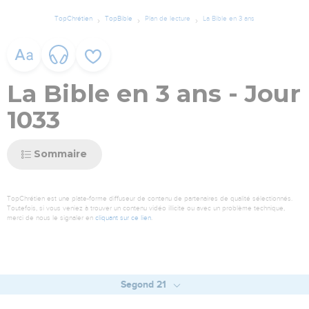
TopChrétien
TopBible
Plan de lecture
La Bible en 3 ans
La Bible en 3 ans - Jour
1033
Sommaire
TopChrétien est une plate-forme diffuseur de contenu de partenaires de qualité sélectionnés.
Toutefois, si vous veniez à trouver un contenu vidéo illicite ou avec un problème technique,
merci de nous le signaler en
cliquant sur ce lien
.
Segond 21