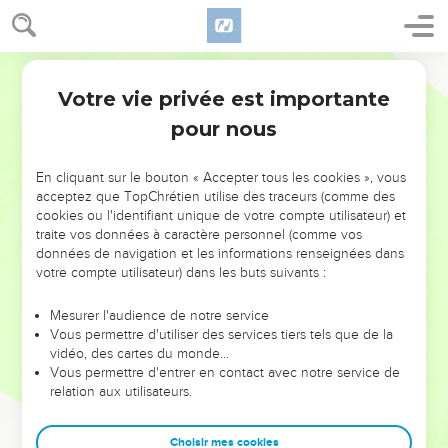
Votre vie privée est importante
pour nous
NE MANQUEZ PAS L’ÉVÉNEMENT
En cliquant sur le bouton « Accepter tous les cookies », vous
DE L’ANNÉE !
acceptez que TopChrétien utilise des traceurs (comme des
cookies ou l'identifiant unique de votre compte utilisateur) et
ET SI LEURS ERREURS POUVAIENT VOUS ÉVITER LES
traite vos données à caractère personnel (comme vos
VOTRES ?
données de navigation et les informations renseignées dans
votre compte utilisateur) dans les buts suivants :
On admire souvent les leaders pour leurs réussites, leur impact,
leur foi ou leur vision. Mais on voit moins les doutes, les erreurs
Mesurer l'audience de notre service
Vous permettre d'utiliser des services tiers tels que de la
et les saisons difficiles qu'ils ont traversés, alors même que ce
vidéo, des cartes du monde…
sont elles qui les ont façonnés.
Vous permettre d'entrer en contact avec notre service de
relation aux utilisateurs.
Dans cette conférence, leaders, entrepreneurs, et responsables
reviennent sur les erreurs marquantes de leur parcours et les
clés pour avancer avec plus de sagesse afin que leurs erreurs
Choisir mes cookies