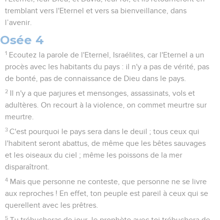
tremblant vers l'Eternel et vers sa bienveillance, dans
l’avenir.
Osée 4
1
Ecoutez la parole de l'Eternel, Israélites, car l'Eternel a un
procès avec les habitants du pays : il n'y a pas de vérité, pas
de bonté, pas de connaissance de Dieu dans le pays.
2
Il n'y a que parjures et mensonges, assassinats, vols et
adultères. On recourt à la violence, on commet meurtre sur
meurtre.
3
C'est pourquoi le pays sera dans le deuil ; tous ceux qui
l'habitent seront abattus, de même que les bêtes sauvages
et les oiseaux du ciel ; même les poissons de la mer
disparaîtront.
4
Mais que personne ne conteste, que personne ne se livre
aux reproches ! En effet, ton peuple est pareil à ceux qui se
querellent avec les prêtres.
5
Tu trébucheras de jour, le prophète avec toi trébuchera de