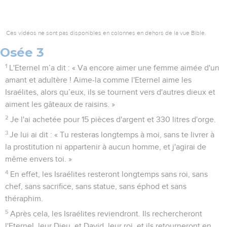
Ces vidéos ne sont pas disponibles en colonnes en dehors de la vue Bible.
Osée 3
1
L'Eternel m’a dit : « Va encore aimer une femme aimée d'un
amant et adultère ! Aime-la comme l'Eternel aime les
Israélites, alors qu’eux, ils se tournent vers d'autres dieux et
aiment les gâteaux de raisins. »
2
Je l'ai achetée pour 15 pièces d'argent et 330 litres d'orge.
3
Je lui ai dit : « Tu resteras longtemps à moi, sans te livrer à
la prostitution ni appartenir à aucun homme, et j'agirai de
même envers toi. »
4
En effet, les Israélites resteront longtemps sans roi, sans
chef, sans sacrifice, sans statue, sans éphod et sans
théraphim.
5
Après cela, les Israélites reviendront. Ils rechercheront
l'Eternel, leur Dieu, et David, leur roi, et ils retourneront en