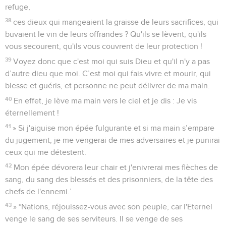
refuge,
38
ces dieux qui mangeaient la graisse de leurs sacrifices, qui
buvaient le vin de leurs offrandes ? Qu'ils se lèvent, qu'ils
vous secourent, qu'ils vous couvrent de leur protection !
39
Voyez donc que c'est moi qui suis Dieu et qu'il n'y a pas
d’autre dieu que moi. C’est moi qui fais vivre et mourir, qui
blesse et guéris, et personne ne peut délivrer de ma main.
40
En effet, je lève ma main vers le ciel et je dis : Je vis
éternellement !
41
» Si j'aiguise mon épée fulgurante et si ma main s’empare
du jugement, je me vengerai de mes adversaires et je punirai
ceux qui me détestent.
42
Mon épée dévorera leur chair et j'enivrerai mes flèches de
sang, du sang des blessés et des prisonniers, de la tête des
chefs de l'ennemi.’
43
» *Nations, réjouissez-vous avec son peuple, car l'Eternel
venge le sang de ses serviteurs. Il se venge de ses