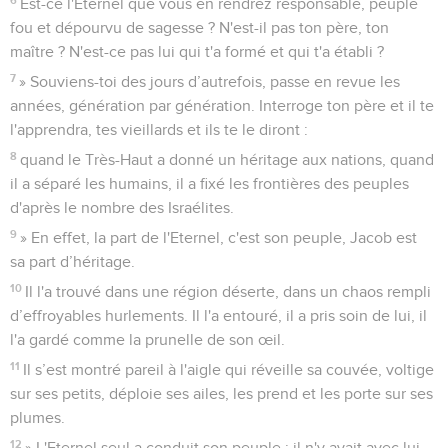
Est-ce l'Eternel que vous en rendrez responsable, peuple
fou et dépourvu de sagesse ? N'est-il pas ton père, ton
maître ? N'est-ce pas lui qui t'a formé et qui t'a établi ?
7
» Souviens-toi des jours d’autrefois, passe en revue les
années, génération par génération. Interroge ton père et il te
l'apprendra, tes vieillards et ils te le diront :
8
quand le Très-Haut a donné un héritage aux nations, quand
il a séparé les humains, il a fixé les frontières des peuples
d'après le nombre des Israélites.
9
» En effet, la part de l'Eternel, c'est son peuple, Jacob est
sa part d’héritage.
10
Il l'a trouvé dans une région déserte, dans un chaos rempli
d’effroyables hurlements. Il l'a entouré, il a pris soin de lui, il
l'a gardé comme la prunelle de son œil.
11
Il s’est montré pareil à l'aigle qui réveille sa couvée, voltige
sur ses petits, déploie ses ailes, les prend et les porte sur ses
plumes.
12
» L'Eternel seul a conduit son peuple : il n'y avait avec lui