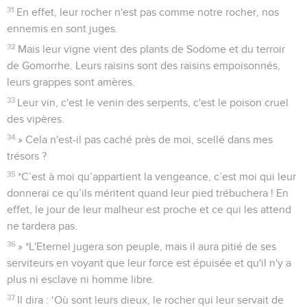
31
En effet, leur rocher n'est pas comme notre rocher, nos
ennemis en sont juges.
32
Mais leur vigne vient des plants de Sodome et du terroir
de Gomorrhe. Leurs raisins sont des raisins empoisonnés,
leurs grappes sont amères.
33
Leur vin, c'est le venin des serpents, c'est le poison cruel
des vipères.
34
» Cela n'est-il pas caché près de moi, scellé dans mes
trésors ?
35
*C’est à moi qu’appartient la vengeance, c’est moi qui leur
donnerai ce qu’ils méritent quand leur pied trébuchera ! En
effet, le jour de leur malheur est proche et ce qui les attend
ne tardera pas.
36
» *L'Eternel jugera son peuple, mais il aura pitié de ses
serviteurs en voyant que leur force est épuisée et qu'il n'y a
plus ni esclave ni homme libre.
37
Il dira : ‘Où sont leurs dieux, le rocher qui leur servait de