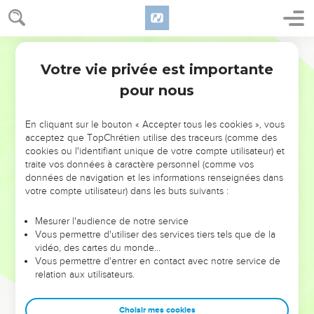
Votre vie privée est importante
pour nous
NE MANQUEZ PAS L’ÉVÉNEMENT
En cliquant sur le bouton « Accepter tous les cookies », vous
DE L’ANNÉE !
acceptez que TopChrétien utilise des traceurs (comme des
cookies ou l'identifiant unique de votre compte utilisateur) et
ET SI LEURS ERREURS POUVAIENT VOUS ÉVITER LES
traite vos données à caractère personnel (comme vos
VOTRES ?
données de navigation et les informations renseignées dans
votre compte utilisateur) dans les buts suivants :
On admire souvent les leaders pour leurs réussites, leur impact,
leur foi ou leur vision. Mais on voit moins les doutes, les erreurs
Mesurer l'audience de notre service
Vous permettre d'utiliser des services tiers tels que de la
et les saisons difficiles qu'ils ont traversés, alors même que ce
vidéo, des cartes du monde…
sont elles qui les ont façonnés.
Vous permettre d'entrer en contact avec notre service de
relation aux utilisateurs.
Dans cette conférence, leaders, entrepreneurs, et responsables
reviennent sur les erreurs marquantes de leur parcours et les
clés pour avancer avec plus de sagesse afin que leurs erreurs
Choisir mes cookies