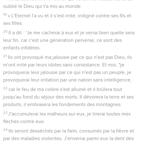
oublié le Dieu qui t'a mis au monde.
19
» L'Eternel l'a vu et il s’est irrité, indigné contre ses fils et
ses filles.
20
Il a dit : ‘Je me cacherai à eux et je verrai bien quelle sera
leur fin, car c'est une génération perverse, ce sont des
enfants infidèles.
21
Ils ont provoqué ma jalousie par ce qui n'est pas Dieu, ils
m'ont irrité par leurs idoles sans consistance. Et moi, *je
provoquerai leur jalousie par ce qui n'est pas un peuple, je
provoquerai leur irritation par une nation sans intelligence,
22
car le feu de ma colère s'est allumé et il brûlera tout
jusqu'au fond du séjour des morts. Il dévorera la terre et ses
produits, il embrasera les fondements des montagnes.
23
J'accumulerai les malheurs sur eux, je tirerai toutes mes
flèches contre eux.
24
Ils seront desséchés par la faim, consumés par la fièvre et
par des maladies violentes. J'enverrai parmi eux la dent des