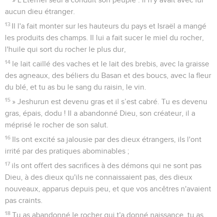
aucun dieu étranger.
13
Il l'a fait monter sur les hauteurs du pays et Israël a mangé
les produits des champs. Il lui a fait sucer le miel du rocher,
l'huile qui sort du rocher le plus dur,
14
le lait caillé des vaches et le lait des brebis, avec la graisse
des agneaux, des béliers du Basan et des boucs, avec la fleur
du blé, et tu as bu le sang du raisin, le vin.
15
» Jeshurun est devenu gras et il s’est cabré. Tu es devenu
gras, épais, dodu ! Il a abandonné Dieu, son créateur, il a
méprisé le rocher de son salut.
16
Ils ont excité sa jalousie par des dieux étrangers, ils l'ont
irrité par des pratiques abominables ;
17
ils ont offert des sacrifices à des démons qui ne sont pas
Dieu, à des dieux qu'ils ne connaissaient pas, des dieux
nouveaux, apparus depuis peu, et que vos ancêtres n'avaient
pas craints.
18
Tu as abandonné le rocher qui t'a donné naissance, tu as