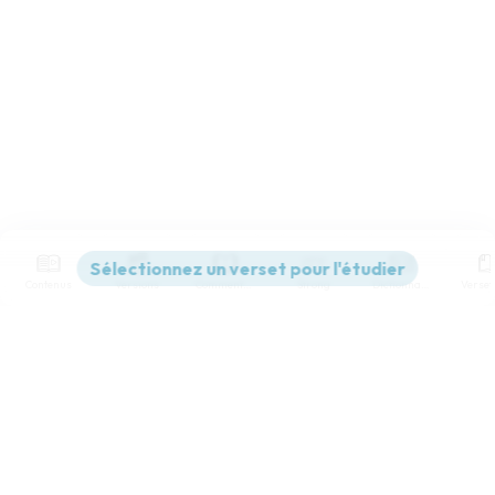
Contenus
Versions
Commentaires
Strong
Dictionnaire
Paramètres de lecture
Afficher les numéros de versets
Mode dyslexique