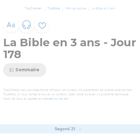
TopChrétien
TopBible
Plan de lecture
La Bible en 3 ans
La Bible en 3 ans - Jour
178
Sommaire
TopChrétien est une plate-forme diffuseur de contenu de partenaires de qualité sélectionnés.
Toutefois, si vous veniez à trouver un contenu vidéo illicite ou avec un problème technique,
merci de nous le signaler en
cliquant sur ce lien
.
Segond 21