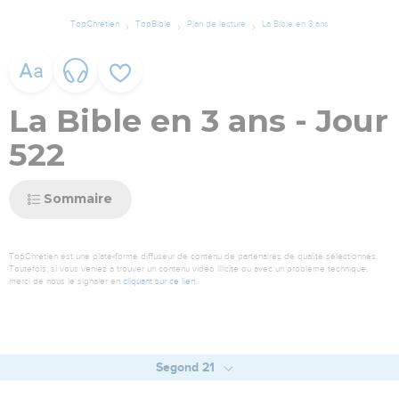
TopChrétien
TopBible
Plan de lecture
La Bible en 3 ans
La Bible en 3 ans - Jour
522
Sommaire
TopChrétien est une plate-forme diffuseur de contenu de partenaires de qualité sélectionnés.
Toutefois, si vous veniez à trouver un contenu vidéo illicite ou avec un problème technique,
merci de nous le signaler en
cliquant sur ce lien
.
Segond 21