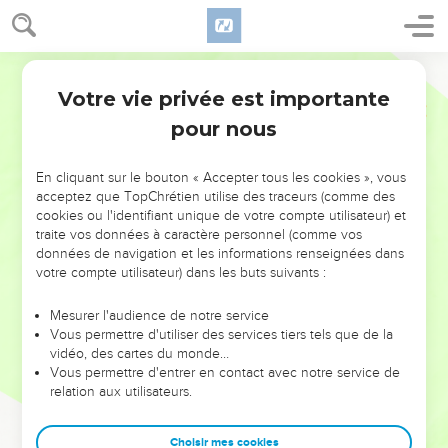
Votre vie privée est importante
pour nous
NE MANQUEZ PAS L’ÉVÉNEMENT
En cliquant sur le bouton « Accepter tous les cookies », vous
DE L’ANNÉE !
acceptez que TopChrétien utilise des traceurs (comme des
cookies ou l'identifiant unique de votre compte utilisateur) et
ET SI LEURS ERREURS POUVAIENT VOUS ÉVITER LES
traite vos données à caractère personnel (comme vos
VOTRES ?
données de navigation et les informations renseignées dans
votre compte utilisateur) dans les buts suivants :
On admire souvent les leaders pour leurs réussites, leur impact,
leur foi ou leur vision. Mais on voit moins les doutes, les erreurs
Mesurer l'audience de notre service
Vous permettre d'utiliser des services tiers tels que de la
et les saisons difficiles qu'ils ont traversés, alors même que ce
vidéo, des cartes du monde…
sont elles qui les ont façonnés.
Vous permettre d'entrer en contact avec notre service de
relation aux utilisateurs.
Dans cette conférence, leaders, entrepreneurs, et responsables
reviennent sur les erreurs marquantes de leur parcours et les
clés pour avancer avec plus de sagesse afin que leurs erreurs
Choisir mes cookies