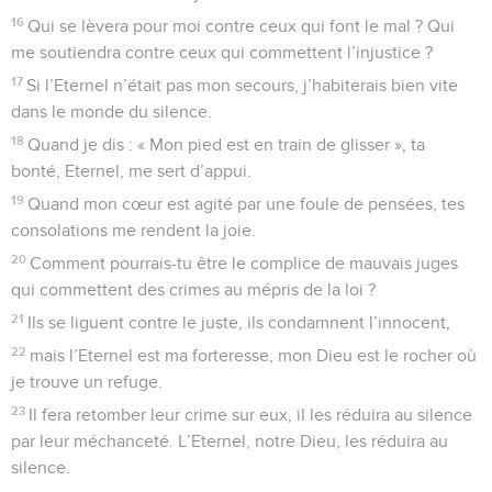
16
Qui se lèvera pour moi contre ceux qui font le mal ? Qui
me soutiendra contre ceux qui commettent l’injustice ?
17
Si l’Eternel n’était pas mon secours, j’habiterais bien vite
dans le monde du silence.
18
Quand je dis : « Mon pied est en train de glisser », ta
bonté, Eternel, me sert d’appui.
19
Quand mon cœur est agité par une foule de pensées, tes
consolations me rendent la joie.
20
Comment pourrais-tu être le complice de mauvais juges
qui commettent des crimes au mépris de la loi ?
21
Ils se liguent contre le juste, ils condamnent l’innocent,
22
mais l’Eternel est ma forteresse, mon Dieu est le rocher où
je trouve un refuge.
23
Il fera retomber leur crime sur eux, il les réduira au silence
par leur méchanceté. L’Eternel, notre Dieu, les réduira au
silence.