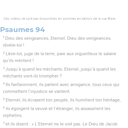
Ces vidéos ne sont pas disponibles en colonnes en dehors de la vue Bible.
Psaumes 94
1
Dieu des vengeances, Eternel, Dieu des vengeances,
révèle-toi !
2
Lève-toi, juge de la terre, paie aux orgueilleux le salaire
qu’ils méritent !
3
Jusqu’à quand les méchants, Eternel, jusqu’à quand les
méchants vont-ils triompher ?
4
Ils fanfaronnent, ils parlent avec arrogance, tous ceux qui
commettent l’injustice se vantent.
5
Eternel, ils écrasent ton peuple, ils humilient ton héritage,
6
ils égorgent la veuve et l’étranger, ils assassinent les
orphelins,
7
et ils disent : « L’Eternel ne le voit pas. Le Dieu de Jacob