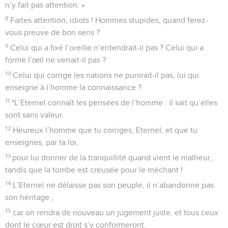
n’y fait pas attention. »
8
Faites attention, idiots ! Hommes stupides, quand ferez-
vous preuve de bon sens ?
9
Celui qui a fixé l’oreille n’entendrait-il pas ? Celui qui a
formé l’œil ne verrait-il pas ?
10
Celui qui corrige les nations ne punirait-il pas, lui qui
enseigne à l’homme la connaissance ?
11
*L’Eternel connaît les pensées de l’homme : il sait qu’elles
sont sans valeur.
12
Heureux l’homme que tu corriges, Eternel, et que tu
enseignes, par ta loi,
13
pour lui donner de la tranquillité quand vient le malheur,
tandis que la tombe est creusée pour le méchant !
14
L’Eternel ne délaisse pas son peuple, il n’abandonne pas
son héritage ;
15
car on rendra de nouveau un jugement juste, et tous ceux
dont le cœur est droit s’y conformeront.