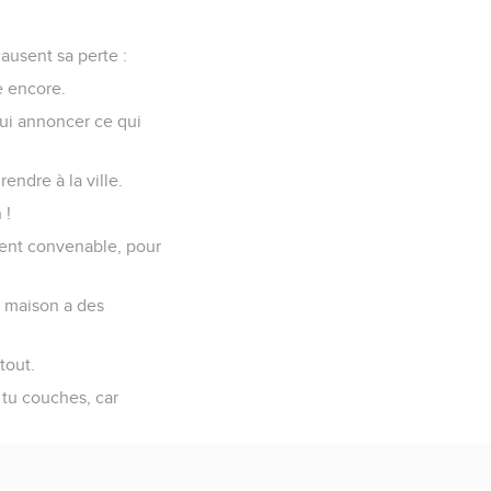
ausent sa perte :
te encore.
 lui annoncer ce qui
ndre à la ville.
 !
ment convenable, pour
a maison a des
tout.
 tu couches, car