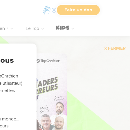
Faire un don
ien ?
Le Top
FERMER
nous
opChrétien
utilisateur)
n et les
:
 du monde…
eurs.