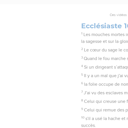
Ces vidéos 
Ecclésiaste 1
1
Les mouches mortes in
la sagesse et sur la gloi
2
Le cœur du sage le co
3
Quand le fou marche s
4
Si un dirigeant s’atta
5
Il y a un mal que j'ai
6
la folie occupe de no
7
J'ai vu des esclaves 
8
Celui qui creuse une 
9
Celui qui remue des pi
10
s'il a usé la hache et
succès.