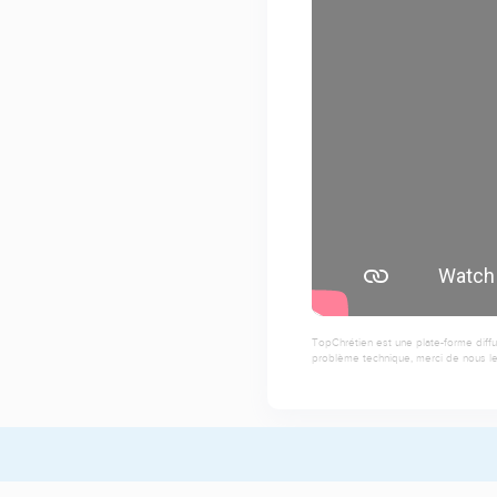
TopChrétien est une plate-forme diffu
problème technique, merci de nous le