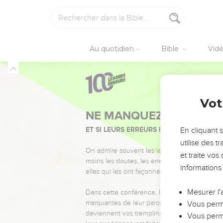
Au quotidien
Bible
Vid
Vot
NE MANQUEZ PAS L’ÉVÉ
ET SI LEURS ERREURS POUVAIENT VOUS 
En cliquant 
utilise des 
On admire souvent les leaders pour leurs réussi
et traite vo
moins les doutes, les erreurs et les saisons di
informations
elles qui les ont façonnés.
Mesurer l'
Dans cette conférence, leaders, entrepreneur
marquantes de leur parcours et les clés pour
Vous perme
deviennent vos tremplins. Que vous guidiez 
Vous perme