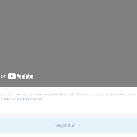
seur de contenu de partenaires de qualité sélectionnés. Toutefois, si vous veniez à trouver un contenu
 signaler en
cliquant sur ce lien
.
Segond 21