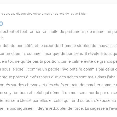
ne sont pas disponibles en colonnes en dehors de la vue Bible.
0
fectent et font fermenter l'huile du parfumeur ; de même, un peu
re.
nduit du bon côté, et le cœur de l'homme stupide du mauvais cô
ur un chemin, comme il manque de bon sens, il révèle à tous qu’i
que à toi, ne quitte pas ta position, car le calme évite de grands 
 vu sous le soleil, comme un péché involontaire commis par celui 
mbreux postes élevés tandis que des riches sont assis dans l'aba
montés sur des chevaux et des chefs en train de marcher comme 
fosse y tombera et celui qui démolit un mur sera mordu par un se
erres sera blessé par elles et celui qui fend du bois s’expose au
 ne l’a pas aiguisée, il devra redoubler de force. La sagesse a l'a