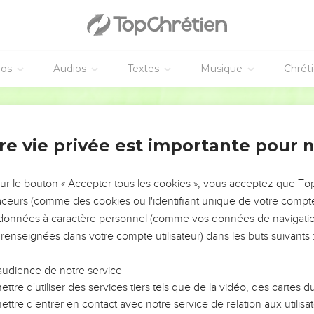
éos
Audios
Textes
Musique
Chrét
re vie privée est importante pour 
NEMENT DE L’ANNÉE !
ÉVITER LES VOTRES ?
sur le bouton « Accepter tous les cookies », vous acceptez que T
traceurs (comme des cookies ou l'identifiant unique de votre compte 
tes, leur impact, leur foi ou leur vision. Mais on voit
s données à caractère personnel (comme vos données de navigatio
fficiles qu'ils ont traversés, alors même que ce sont
 renseignées dans votre compte utilisateur) dans les buts suivants 
audience de notre service
s, et responsables reviennent sur les erreurs
 avancer avec plus de sagesse afin que leurs erreurs
ttre d'utiliser des services tiers tels que de la vidéo, des cartes
un ministère, une équipe, un groupe ou une famille,
ttre d'entrer en contact avec notre service de relation aux utilisat