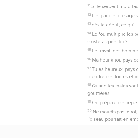
11
Si le serpent mord fa
12
Les paroles du sage s
13
dès le début, ce qu’il
14
Le fou multiplie les p
existera après lui ?
15
Le travail des homme
16
Malheur à toi, pays do
17
Tu es heureux, pays 
prendre des forces et n
18
Quand les mains sont 
gouttières.
19
On prépare des repas 
20
Ne maudis pas le roi
l'oiseau pourrait en emp