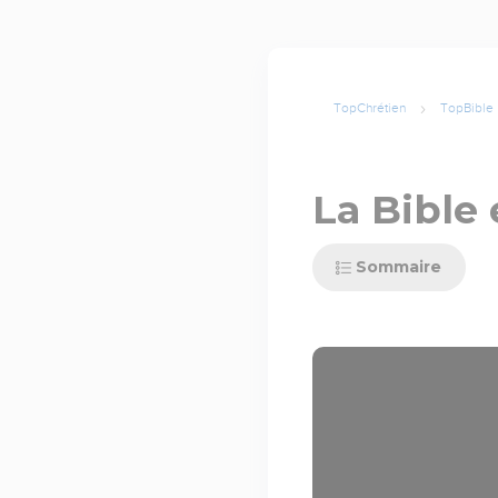
TopChrétien
TopBible
La Bible 
Sommaire