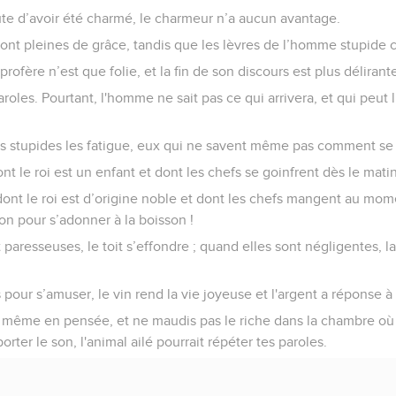
ute d’avoir été charmé, le charmeur n’a aucun avantage.
ont pleines de grâce, tandis que les lèvres de l’homme stupide c
 profère n’est que folie, et la fin de son discours est plus déliran
aroles. Pourtant, l'homme ne sait pas ce qui arrivera, et qui peut
s stupides les fatigue, eux qui ne savent même pas comment se re
nt le roi est un enfant et dont les chefs se goinfrent dès le matin
dont le roi est d’origine noble et dont les chefs mangent au mo
on pour s’adonner à la boisson !
paresseuses, le toit s’effondre ; quand elles sont négligentes, l
pour s’amuser, le vin rend la vie joyeuse et l'argent a réponse à 
, même en pensée, et ne maudis pas le riche dans la chambre où
orter le son, l'animal ailé pourrait répéter tes paroles.