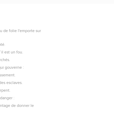
 de folie l'emporte sur
té.
l est un fou.
péchés.
qui gouverne :
issement.
des esclaves.
rpent.
 danger :
vantage de donner le