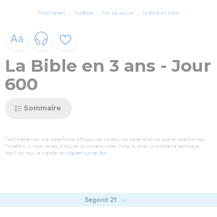
TopChrétien
TopBible
Plan de lecture
La Bible en 3 ans
La Bible en 3 ans - Jour
600
Sommaire
TopChrétien est une plate-forme diffuseur de contenu de partenaires de qualité sélectionnés.
Toutefois, si vous veniez à trouver un contenu vidéo illicite ou avec un problème technique,
merci de nous le signaler en
cliquant sur ce lien
.
Segond 21