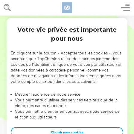
Votre vie privée est importante
pour nous
NE MANQUEZ PAS L’ÉVÉNEMENT
En cliquant sur le bouton « Accepter tous les cookies », vous
DE L’ANNÉE !
acceptez que TopChrétien utilise des traceurs (comme des
cookies ou l'identifiant unique de votre compte utilisateur) et
ET SI LEURS ERREURS POUVAIENT VOUS ÉVITER LES
traite vos données à caractère personnel (comme vos
VOTRES ?
données de navigation et les informations renseignées dans
votre compte utilisateur) dans les buts suivants :
On admire souvent les leaders pour leurs réussites, leur impact,
leur foi ou leur vision. Mais on voit moins les doutes, les erreurs
Mesurer l'audience de notre service
Vous permettre d'utiliser des services tiers tels que de la
et les saisons difficiles qu'ils ont traversés, alors même que ce
vidéo, des cartes du monde…
sont elles qui les ont façonnés.
Vous permettre d'entrer en contact avec notre service de
relation aux utilisateurs.
Dans cette conférence, leaders, entrepreneurs, et responsables
reviennent sur les erreurs marquantes de leur parcours et les
clés pour avancer avec plus de sagesse afin que leurs erreurs
Choisir mes cookies