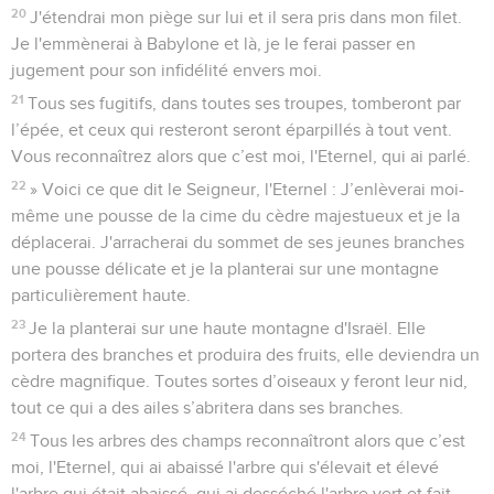
20
J'étendrai mon piège sur lui et il sera pris dans mon filet.
Je l'emmènerai à Babylone et là, je le ferai passer en
jugement pour son infidélité envers moi.
21
Tous ses fugitifs, dans toutes ses troupes, tomberont par
l’épée, et ceux qui resteront seront éparpillés à tout vent.
Vous reconnaîtrez alors que c’est moi, l'Eternel, qui ai parlé.
22
» Voici ce que dit le Seigneur, l'Eternel : J’enlèverai moi-
même une pousse de la cime du cèdre majestueux et je la
déplacerai. J'arracherai du sommet de ses jeunes branches
une pousse délicate et je la planterai sur une montagne
particulièrement haute.
23
Je la planterai sur une haute montagne d'Israël. Elle
portera des branches et produira des fruits, elle deviendra un
cèdre magnifique. Toutes sortes d’oiseaux y feront leur nid,
tout ce qui a des ailes s’abritera dans ses branches.
24
Tous les arbres des champs reconnaîtront alors que c’est
moi, l'Eternel, qui ai abaissé l'arbre qui s'élevait et élevé
l'arbre qui était abaissé, qui ai desséché l'arbre vert et fait