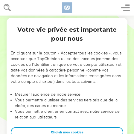
Votre vie privée est importante
pour nous
NE MANQUEZ PAS L’ÉVÉNEMENT
En cliquant sur le bouton « Accepter tous les cookies », vous
DE L’ANNÉE !
acceptez que TopChrétien utilise des traceurs (comme des
cookies ou l'identifiant unique de votre compte utilisateur) et
ET SI LEURS ERREURS POUVAIENT VOUS ÉVITER LES
traite vos données à caractère personnel (comme vos
VOTRES ?
données de navigation et les informations renseignées dans
votre compte utilisateur) dans les buts suivants :
On admire souvent les leaders pour leurs réussites, leur impact,
leur foi ou leur vision. Mais on voit moins les doutes, les erreurs
Mesurer l'audience de notre service
Vous permettre d'utiliser des services tiers tels que de la
et les saisons difficiles qu'ils ont traversés, alors même que ce
vidéo, des cartes du monde…
sont elles qui les ont façonnés.
Vous permettre d'entrer en contact avec notre service de
relation aux utilisateurs.
Dans cette conférence, leaders, entrepreneurs, et responsables
reviennent sur les erreurs marquantes de leur parcours et les
clés pour avancer avec plus de sagesse afin que leurs erreurs
Choisir mes cookies