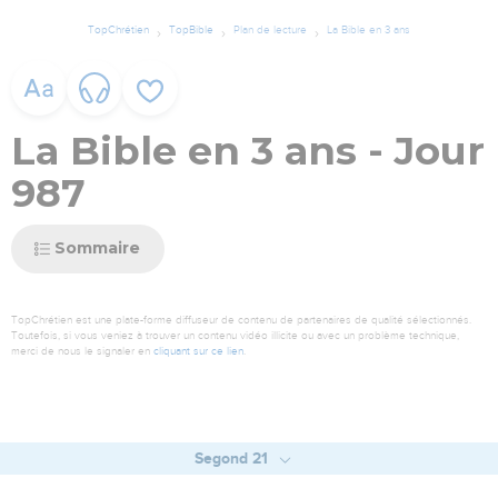
TopChrétien
TopBible
Plan de lecture
La Bible en 3 ans
La Bible en 3 ans - Jour
987
Sommaire
TopChrétien est une plate-forme diffuseur de contenu de partenaires de qualité sélectionnés.
Toutefois, si vous veniez à trouver un contenu vidéo illicite ou avec un problème technique,
merci de nous le signaler en
cliquant sur ce lien
.
Segond 21