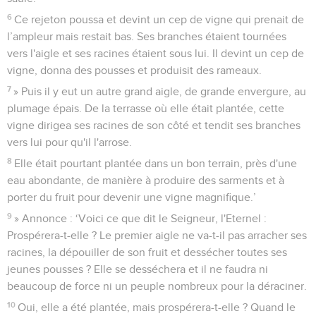
6
Ce rejeton poussa et devint un cep de vigne qui prenait de
l’ampleur mais restait bas. Ses branches étaient tournées
vers l'aigle et ses racines étaient sous lui. Il devint un cep de
vigne, donna des pousses et produisit des rameaux.
7
» Puis il y eut un autre grand aigle, de grande envergure, au
plumage épais. De la terrasse où elle était plantée, cette
vigne dirigea ses racines de son côté et tendit ses branches
vers lui pour qu'il l'arrose.
8
Elle était pourtant plantée dans un bon terrain, près d'une
eau abondante, de manière à produire des sarments et à
porter du fruit pour devenir une vigne magnifique.’
9
» Annonce : ‘Voici ce que dit le Seigneur, l'Eternel :
Prospérera-t-elle ? Le premier aigle ne va-t-il pas arracher ses
racines, la dépouiller de son fruit et dessécher toutes ses
jeunes pousses ? Elle se desséchera et il ne faudra ni
beaucoup de force ni un peuple nombreux pour la déraciner.
10
Oui, elle a été plantée, mais prospérera-t-elle ? Quand le