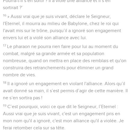
Pourra-t-il s’en sortir ? Il a violé une alliance et il s’en
sortirait ?’
16
» Aussi vrai que je suis vivant, déclare le Seigneur,
l'Eternel, il mourra au milieu de Babylone, chez le roi qui
l'avait mis sur le trône, puisqu’il a ignoré son engagement
envers lui et a violé son alliance avec lui.
17
Le pharaon ne pourra rien faire pour lui au moment du
combat, malgré sa grande armée et sa population
nombreuse, quand on mettra en place des remblais et qu'on
construira des retranchements pour éliminer un grand
nombre de vies.
18
Il a ignoré un engagement en violant l'alliance. Alors qu’il
avait donné sa main, il s’est permis d’agir de cette manière. Il
ne s’en sortira pas !
19
C’est pourquoi, voici ce que dit le Seigneur, l’Eternel :
Aussi vrai que je suis vivant, c'est un engagement pris en
mon nom qu'il a ignoré, c'est mon alliance qu'il a violée. Je
ferai retomber cela sur sa tête.