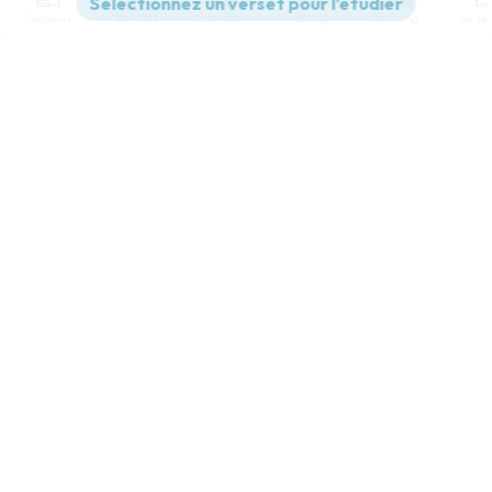
Contenus
Versions
Commentaires
Strong
Dictionnaire
Paramètres de lecture
Afficher les numéros de versets
Mode dyslexique
Désactivé
Simple
Coul
eur
Police d'écriture
Serif
Sans-serif
Taille de texte
Grand
Moyen
Petit