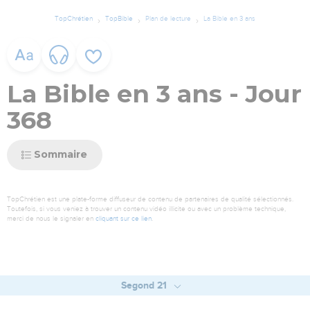
TopChrétien
TopBible
Plan de lecture
La Bible en 3 ans
La Bible en 3 ans - Jour
368
Sommaire
TopChrétien est une plate-forme diffuseur de contenu de partenaires de qualité sélectionnés.
Toutefois, si vous veniez à trouver un contenu vidéo illicite ou avec un problème technique,
merci de nous le signaler en
cliquant sur ce lien
.
Segond 21