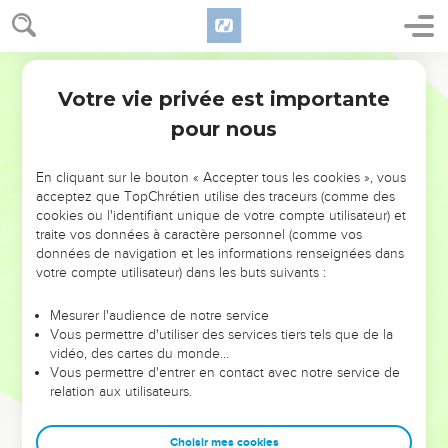
Votre vie privée est importante
pour nous
NE MANQUEZ PAS L’ÉVÉNEMENT
En cliquant sur le bouton « Accepter tous les cookies », vous
DE L’ANNÉE !
acceptez que TopChrétien utilise des traceurs (comme des
cookies ou l'identifiant unique de votre compte utilisateur) et
ET SI LEURS ERREURS POUVAIENT VOUS ÉVITER LES
traite vos données à caractère personnel (comme vos
VOTRES ?
données de navigation et les informations renseignées dans
votre compte utilisateur) dans les buts suivants :
On admire souvent les leaders pour leurs réussites, leur impact,
leur foi ou leur vision. Mais on voit moins les doutes, les erreurs
Mesurer l'audience de notre service
Vous permettre d'utiliser des services tiers tels que de la
et les saisons difficiles qu'ils ont traversés, alors même que ce
vidéo, des cartes du monde…
sont elles qui les ont façonnés.
Vous permettre d'entrer en contact avec notre service de
relation aux utilisateurs.
Dans cette conférence, leaders, entrepreneurs, et responsables
reviennent sur les erreurs marquantes de leur parcours et les
clés pour avancer avec plus de sagesse afin que leurs erreurs
Choisir mes cookies