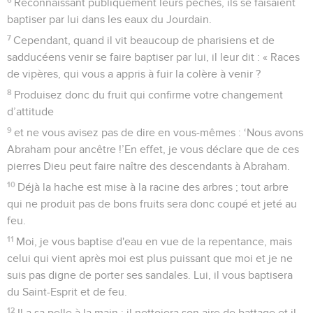
Reconnaissant publiquement leurs péchés, ils se faisaient
baptiser par lui dans les eaux du Jourdain.
7
Cependant, quand il vit beaucoup de pharisiens et de
sadducéens venir se faire baptiser par lui, il leur dit : « Races
de vipères, qui vous a appris à fuir la colère à venir ?
8
Produisez donc du fruit qui confirme votre changement
d’attitude
9
et ne vous avisez pas de dire en vous-mêmes : ‘Nous avons
Abraham pour ancêtre !’En effet, je vous déclare que de ces
pierres Dieu peut faire naître des descendants à Abraham.
10
Déjà la hache est mise à la racine des arbres ; tout arbre
qui ne produit pas de bons fruits sera donc coupé et jeté au
feu.
11
Moi, je vous baptise d'eau en vue de la repentance, mais
celui qui vient après moi est plus puissant que moi et je ne
suis pas digne de porter ses sandales. Lui, il vous baptisera
du Saint-Esprit et de feu.
12
Il a sa pelle à la main ; il nettoiera son aire de battage et il