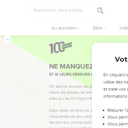
Au quotidien
Bible
Vid
Vot
NE MANQUEZ PAS L’ÉVÉ
ET SI LEURS ERREURS POUVAIENT VOUS 
En cliquant 
utilise des 
On admire souvent les leaders pour leurs réussi
et traite vo
moins les doutes, les erreurs et les saisons di
informations
elles qui les ont façonnés.
Mesurer l'
Dans cette conférence, leaders, entrepreneur
marquantes de leur parcours et les clés pour
Vous perme
deviennent vos tremplins. Que vous guidiez 
Vous perme