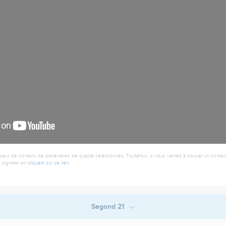
seur de contenu de partenaires de qualité sélectionnés. Toutefois, si vous veniez à trouver un contenu
 signaler en
cliquant sur ce lien
.
Segond 21