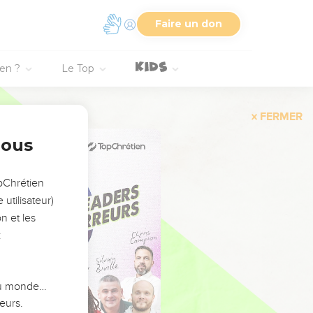
Faire un don
ien ?
Le Top
FERMER
nous
opChrétien
utilisateur)
n et les
:
 du monde…
eurs.