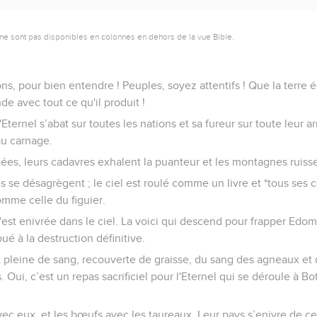
ne sont pas disponibles en colonnes en dehors de la vue Bible.
s, pour bien entendre ! Peuples, soyez attentifs ! Que la terre 
de avec tout ce qu'il produit !
l'Eternel s’abat sur toutes les nations et sa fureur sur toute leur ar
 au carnage.
tées, leurs cadavres exhalent la puanteur et les montagnes ruisse
es se désagrègent ; le ciel est roulé comme un livre et *tous se
comme celle du figuier.
est enivrée dans le ciel. La voici qui descend pour frapper Edo
voué à la destruction définitive.
t pleine de sang, recouverte de graisse, du sang des agneaux et 
 Oui, c’est un repas sacrificiel pour l'Eternel qui se déroule à B
ec eux, et les bœufs avec les taureaux. Leur pays s’enivre de ce