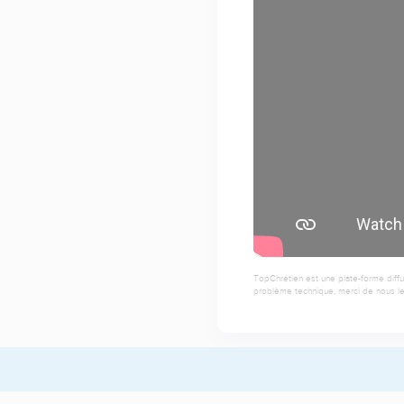
TopChrétien est une plate-forme diffu
problème technique, merci de nous le