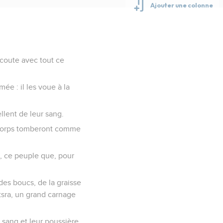
écoute avec tout ce
mée : il les voue à la
llent de leur sang.
s corps tomberont comme
m, ce peuple que, pour
des boucs, de la graisse
otsra, un grand carnage
 sang et leur poussière