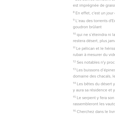
est imprégnée de grais
8
En effet, c'est un jou
9
L’eau des torrents d'
goudron brûlant
10
qui ne s’éteindra ni 
restera désert, plus ja
11
Le pélican et le héri
ruban à mesurer du vide
12
Ses notables n'y proc
13
Les buissons d’épines
domaine des chacals, le
14
Les bêtes du désert y 
y aura sa résidence et 
15
Le serpent y fera son
rassembleront les vaut
16
Cherchez dans le livr