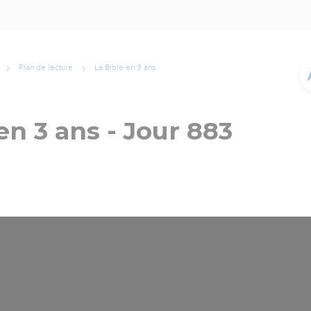
Plan de lecture
La Bible en 3 ans
en 3 ans - Jour 883