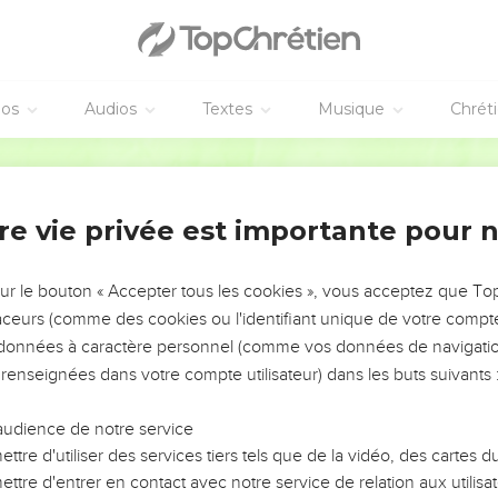
éos
Audios
Textes
Musique
Chrét
re vie privée est importante pour 
NEMENT DE L’ANNÉE !
ÉVITER LES VOTRES ?
sur le bouton « Accepter tous les cookies », vous acceptez que T
traceurs (comme des cookies ou l'identifiant unique de votre compte 
tes, leur impact, leur foi ou leur vision. Mais on voit
s données à caractère personnel (comme vos données de navigatio
fficiles qu'ils ont traversés, alors même que ce sont
 renseignées dans votre compte utilisateur) dans les buts suivants 
audience de notre service
s, et responsables reviennent sur les erreurs
 avancer avec plus de sagesse afin que leurs erreurs
ttre d'utiliser des services tiers tels que de la vidéo, des cartes
un ministère, une équipe, un groupe ou une famille,
ttre d'entrer en contact avec notre service de relation aux utilisat