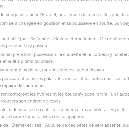
se.
r de vengeance pour l'Eternel, une année de représailles pour la 
Edom sera changée en goudron et sa poussière en soufre. Son pa
la nuit ni le jour. Sa fumée s'élèvera éternellement. De génération
mais personne n'y passera.
sson en prendront possession, la chouette et le corbeau y habiter
 et le fil à plomb du chaos.
lameront plus de roi, tous ses princes auront disparu.
 pousseront dans ses palais, les ronces et les orties dans ses for
 repaire des autruches.
rencontreront les hyènes et les boucs s'y appelleront l’un l’autre
y trouvera son endroit de repos.
 nid, y déposera ses œufs, les couvera et rassemblera ses petits
ours, chaque femelle avec son compagnon.
e de l'Eternel et lisez ! Aucune de ces bêtes ne sera absente, a