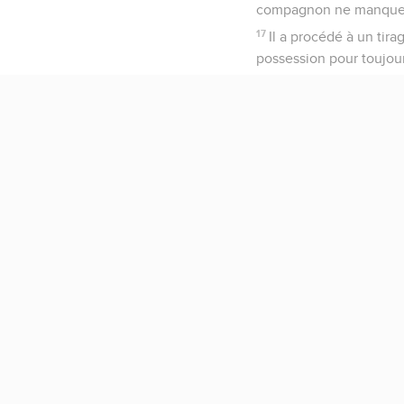
compagnon ne manquera. 
17
Il a procédé à un tir
possession pour toujour