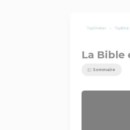
TopChrétien
TopBible
La Bible 
Sommaire