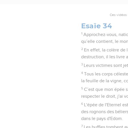
Ces vidéos 
Esaïe 34
1
Approchez-vous, nation
qu’elle contient, le mon
2
En effet, la colère de 
destruction, il les livre
3
Leurs victimes sont je
4
Tous les corps célest
la feuille de la vigne, 
5
C’est que mon épée s'
respecter le droit, j'ai 
6
L'épée de l'Eternel es
des rognons des béliers.
dans le pays d'Edom.
7
Les buffles tombent av